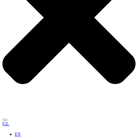
GL
ES