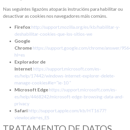
Nas seguintes ligazóns atoparás instrucións para habilitar ou
desactivar as cookies nos navegadores máis comúns.
Firefox
http://support.mozilla.org/es/kb/habilitar-y-
deshabilitar-cookies-que-los-sitios-we
Google
Chrome
https://support.google.com/chrome/answer/956
hl=es
Explorador de
Internet
https://support.microsoft.com/es-
es/help/17442/windows-internet-explorer-delete-
manage-cookies#ie=”ie-10 “
Microsoft Edge
https://support.microsoft.com/es-
es/help/4468242/microsoft-edge-browsing-data-and-
privacy
Safari
http://support.apple.com/kb/HT1677?
viewlocale=es_ES
TRATAMENTO DE DATOS