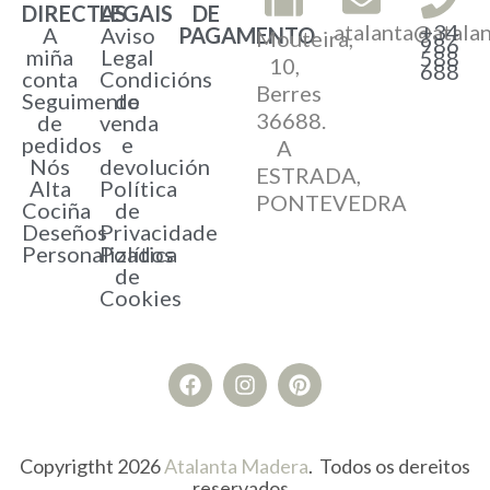
DIRECTAS
LEGAIS
DE
atalanta@atala
+34
A
Aviso
PAGAMENTO
Mouteira,
986
miña
Legal
588
10,
688
conta
Condicións
Berres
Seguimento
de
36688.
de
venda
pedidos
e
A
Nós
devolución
ESTRADA,
Alta
Política
PONTEVEDRA
Cociña
de
Deseños
Privacidade
Personalizados
Política
de
Cookies
Copyrigtht 2026
Atalanta Madera
. Todos os dereitos
reservados..