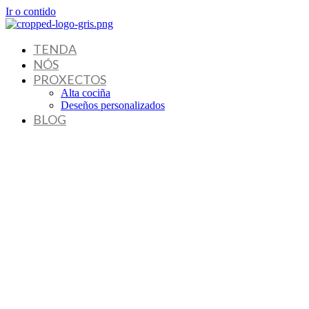
Ir o contido
TENDA
NÓS
PROXECTOS
Alta cociña
Deseños personalizados
BLOG