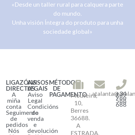
«Desde un taller rural para calquera parte
do mundo.
Unha visión Íntegra do produto para unha
sociedade global»
LIGAZÓNS
AVISOS
MÉTODOS
DIRECTAS
LEGAIS
DE
atalanta@atala
+34
A
Aviso
PAGAMENTO
Mouteira,
986
miña
Legal
588
10,
688
conta
Condicións
Berres
Seguimento
de
36688.
de
venda
pedidos
e
A
Nós
devolución
ESTRADA,