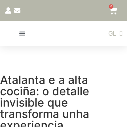
0
ES
GL
EN
Atalanta e a alta
cociña: o detalle
invisible que
transforma unha
experiencia