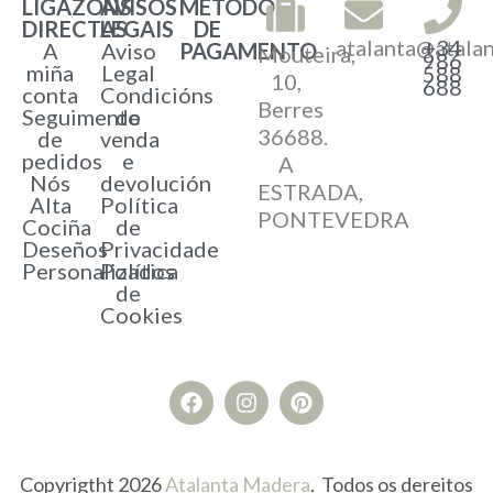
LIGAZÓNS
AVISOS
MÉTODOS
DIRECTAS
LEGAIS
DE
atalanta@atala
+34
A
Aviso
PAGAMENTO
Mouteira,
986
miña
Legal
588
10,
688
conta
Condicións
Berres
Seguimento
de
36688.
de
venda
pedidos
e
A
Nós
devolución
ESTRADA,
Alta
Política
PONTEVEDRA
Cociña
de
Deseños
Privacidade
Personalizados
Política
de
Cookies
Copyrigtht 2026
Atalanta Madera
. Todos os dereitos