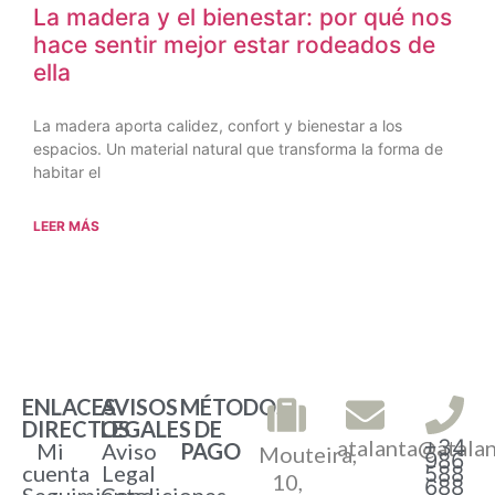
La madera y el bienestar: por qué nos
hace sentir mejor estar rodeados de
ella
La madera aporta calidez, confort y bienestar a los
espacios. Un material natural que transforma la forma de
habitar el
LEER MÁS
ENLACES
AVISOS
MÉTODOS
DIRECTOS
LEGALES
DE
atalanta@atala
+34
Mi
Aviso
PAGO
Mouteira,
986
cuenta
Legal
588
10,
688
Seguimiento
Condiciones