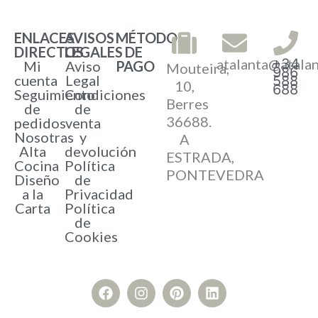
ENLACES
AVISOS
MÉTODOS
DIRECTOS
LEGALES
DE
atalanta@atala
+34
Mi
Aviso
PAGO
Mouteira,
986
cuenta
Legal
588
10,
688
Seguimiento
Condiciones
Berres
de
de
36688.
pedidos
venta
Nosotras
y
A
Alta
devolución
ESTRADA,
Cocina
Política
PONTEVEDRA
Diseño
de
a la
Privacidad
Carta
Política
de
Cookies