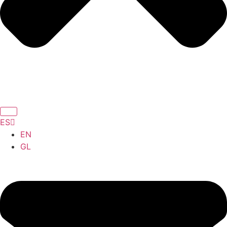
ES
EN
GL