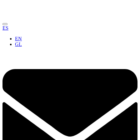
ES
EN
GL