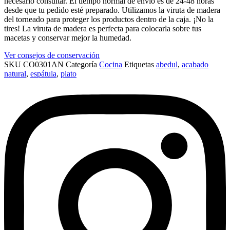
necesario consultar. El tiempo normal de envío es de 24-48 horas
desde que tu pedido esté preparado. Utilizamos la viruta de madera
del torneado para proteger los productos dentro de la caja. ¡No la
tires! La viruta de madera es perfecta para colocarla sobre tus
macetas y conservar mejor la humedad.
Ver consejos de conservación
SKU
CO0301AN
Categoría
Cocina
Etiquetas
abedul
,
acabado
natural
,
espátula
,
plato