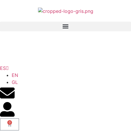
ES
EN
GL
0