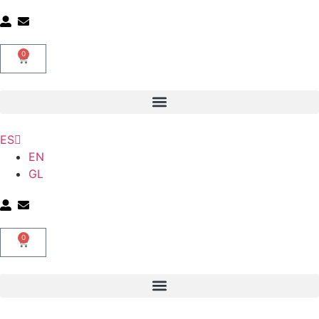
0
ES
EN
GL
0