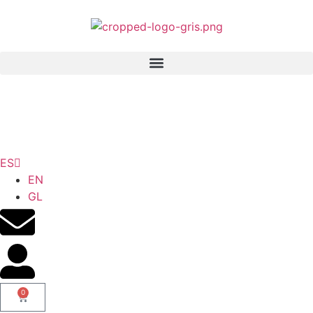
ES
EN
GL
0