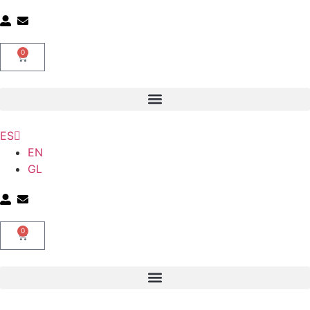
0
ES
EN
GL
0